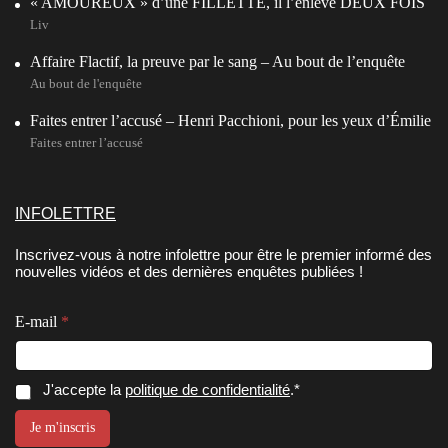
« AMOUREUX » d’une FILLETTE, il l’enlève DEUX FOIS
Liv
Affaire Flactif, la preuve par le sang – Au bout de l’enquête
Au bout de l'enquête
Faites entrer l’accusé – Henri Pacchioni, pour les yeux d’Émilie
Faites entrer l’accusé
INFOLETTRE
Inscrivez-vous à notre infolettre pour être le premier informé des
nouvelles vidéos et des dernières enquêtes publiées !
E
E-mail
*
-
m
a
i
C
J'accepte la
politique de confidentialité
.*
l
o
C
n
Je m'inscris
o
s