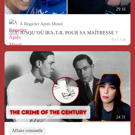
29:16
À Regarder Après Minuit
🇺🇸 JUSQU’OÙ IRA-T-IL POUR SA MAÎTRESSE ?
Il y a 1 an
24:31
Affaire criminelle