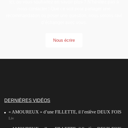
ici, ou vous souhaitez en savoir plus ? N’hésitez pas à
nous contacter ! Que ce soit pour partager une
recommandation ou poser une question, nous serons ravi
d’échanger avec vous.
Nous écrire
DERNIÈRES VIDÉOS
« AMOUREUX » d’une FILLETTE, il l’enlève DEUX FOIS
Liv