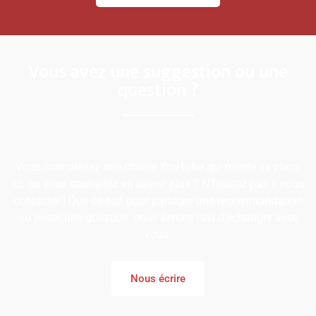
Vous avez une suggestion ou une
question ?
Vous connaissez une chaîne YouTube qui mérite sa place
ici, ou vous souhaitez en savoir plus ? N’hésitez pas à nous
contacter ! Que ce soit pour partager une recommandation
ou poser une question, nous serons ravi d’échanger avec
vous.
Nous écrire