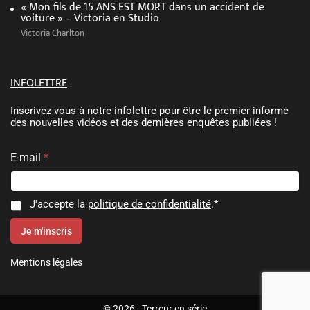
« Mon fils de 15 ANS EST MORT dans un accident de
voiture » – Victoria en Studio
Victoria Charlton
INFOLETTRE
Inscrivez-vous à notre infolettre pour être le premier informé
des nouvelles vidéos et des dernières enquêtes publiées !
E-mail
*
C
C
J'accepte la
politique de confidentialité
.*
o
o
n
n
Je m'inscris
s
s
e
e
n
Mentions légales
n
t
e
t
m
e
e
m
© 2026 - Terreur en série