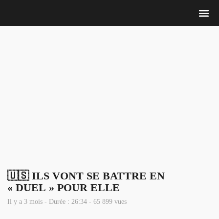
Nous 
🇺🇸 ILS VONT SE BATTRE EN
« DUEL » POUR ELLE
Il y a 3 mois - Durée : 26:34 - 65 899 vues