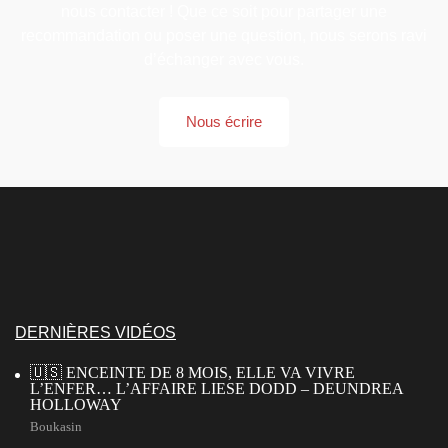
nous contacter ! Que ce soit pour partager une
recommandation ou poser une question, nous serons ravi
d’échanger avec vous.
Nous écrire
DERNIÈRES VIDÉOS
🇺🇸 ENCEINTE DE 8 MOIS, ELLE VA VIVRE
L’ENFER… L’AFFAIRE LIESE DODD – DEUNDREA
HOLLOWAY
Boukasin