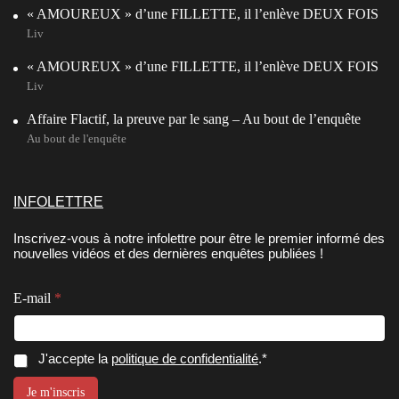
« AMOUREUX » d’une FILLETTE, il l’enlève DEUX FOIS
Liv
« AMOUREUX » d’une FILLETTE, il l’enlève DEUX FOIS
Liv
Affaire Flactif, la preuve par le sang – Au bout de l’enquête
Au bout de l'enquête
INFOLETTRE
Inscrivez-vous à notre infolettre pour être le premier informé des
nouvelles vidéos et des dernières enquêtes publiées !
E-mail
*
E
C
J'accepte la
politique de confidentialité
.*
-
o
m
n
Je m'inscris