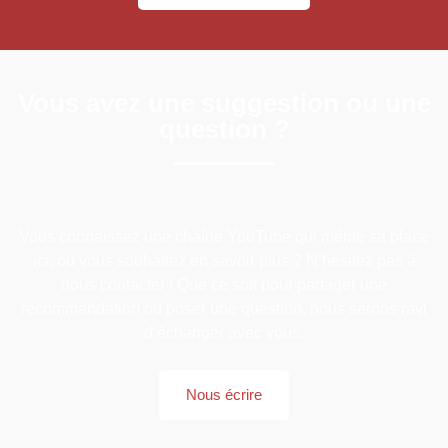
Vous avez une suggestion ou une
question ?
Vous connaissez une chaîne YouTube qui mérite sa place
ici, ou vous souhaitez en savoir plus ? N’hésitez pas à
nous contacter ! Que ce soit pour partager une
recommandation ou poser une question, nous serons ravi
d’échanger avec vous.
Nous écrire