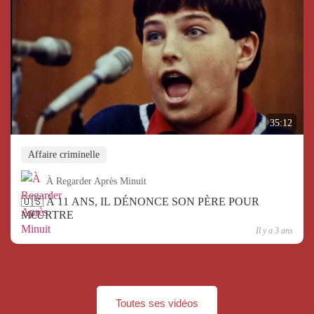
35:12
Affaire criminelle
À Regarder Après Minuit
🇺🇸 À 11 ANS, IL DÉNONCE SON PÈRE POUR
M€URTRE
Il y a 3 ans
Toutes ses vidéos