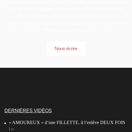
Vous connaissez une chaîne YouTube qui mérite sa place
ici, ou vous souhaitez en savoir plus ? N’hésitez pas à
nous contacter ! Que ce soit pour partager une
recommandation ou poser une question, nous serons ravi
d’échanger avec vous.
Nous écrire
DERNIÈRES VIDÉOS
« AMOUREUX » d’une FILLETTE, il l’enlève DEUX FOIS
Liv