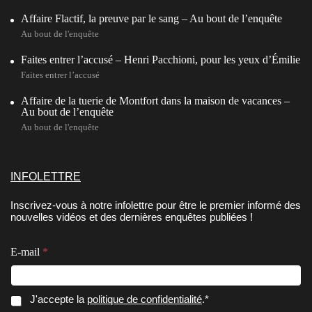
Affaire Flactif, la preuve par le sang – Au bout de l’enquête
Au bout de l'enquête
Faites entrer l’accusé – Henri Pacchioni, pour les yeux d’Émilie
Faites entrer l’accusé
Affaire de la tuerie de Montfort dans la maison de vacances –
Au bout de l’enquête
Au bout de l'enquête
INFOLETTRE
Inscrivez-vous à notre infolettre pour être le premier informé des
nouvelles vidéos et des dernières enquêtes publiées !
E-mail
*
*
E
C
J'accepte la
politique de confidentialité
.*
E
-