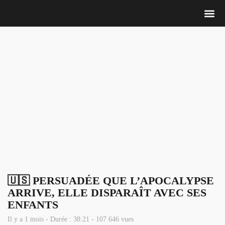
Nous 
🇺🇸 PERSUADÉE QUE L’APOCALYPSE
ARRIVE, ELLE DISPARAÎT AVEC SES
ENFANTS
Il y a 1 mois - Durée : 38:21 - 107 646 vues