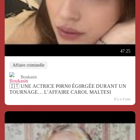
47:25
Affaire criminelle
Boukasin
🇮🇹 UNE ACTRICE P0RN0 ÉG0RGÉE DURANT UN
TOURNAGE… L’AFFAIRE CAROL MALTESI
Il y a 4 ans