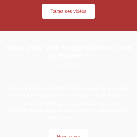
Toutes ses vidéos
Vous avez une suggestion ou une
question ?
Vous connaissez une chaîne YouTube qui mérite sa place
ici, ou vous souhaitez en savoir plus ? N’hésitez pas à
nous contacter ! Que ce soit pour partager une
recommandation ou poser une question, nous serons ravi
d’échanger avec vous.
Nous écrire