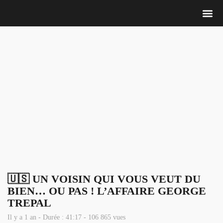
Nous 
🇺🇸 UN VOISIN QUI VOUS VEUT DU
BIEN… OU PAS ! L’AFFAIRE GEORGE
TREPAL
Il y a 1 an - Durée : 41:17 - 106 865 vues