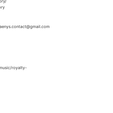
ory/
ory
 daenys.contact@gmail.com
music/royalty-