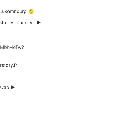
e Luxembourg 🙂
stoires d’horreur ►
9CMbhHeTw?
story.fr
 Utip ►