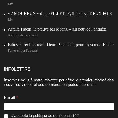
Liv
« AMOUREUX » d’une FILLETTE, il l’enlève DEUX FOIS
Liv
Affaire Flactif, la preuve par le sang – Au bout de l’enquête
Au bout de l'enquête
Faites entrer l’accusé – Henri Pacchioni, pour les yeux d’Émilie
Faites entrer l’accusé
INFOLETTRE
Inscrivez-vous à notre infolettre pour être le premier informé des
nouvelles vidéos et des dernières enquêtes publiées !
E-mail
*
E
C
J'accepte la
politique de confidentialité
.*