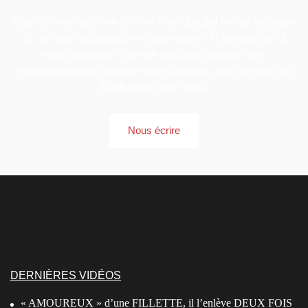
Vous connaissez une chaîne YouTube qui mérite sa place
ici, ou vous souhaitez en savoir plus ? N’hésitez pas à
nous contacter ! Que ce soit pour partager une
recommandation ou poser une question, nous serons ravi
d’échanger avec vous.
Nous écrire
DERNIÈRES VIDÉOS
« AMOUREUX » d’une FILLETTE, il l’enlève DEUX FOIS