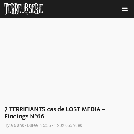
Nous 
7 TERRIFIANTS cas de LOST MEDIA –
Findings N°66
Il y a 6 ans - Durée : 25:55 - 1 202 055 vues