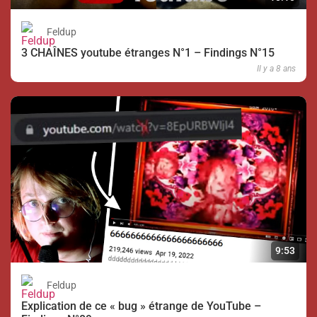
Feldup
3 CHAÎNES youtube étranges N°1 – Findings N°15
Il y a 8 ans
9:53
Feldup
Explication de ce « bug » étrange de YouTube –