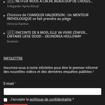
🇺🇸 NETFLIX NOUS A CACHÉ BEAUCOUP DE CHOSES…
À Regarder Après Minuit
L’histoire de CHANDLER HALDERSON : Un MENTEUR
PATHOLOGIQUE se fait prendre au piège
Victoria Charlton
🇺🇸 ENCEINTE DE 8 MOIS, ELLE VA VIVRE L’ENFER…
L’AFFAIRE LIESE DODD – DEUNDREA HOLLOWAY
Boukasin
INFOLETTRE
Inscrivez-vous à notre infolettre pour être le premier informé
des nouvelles vidéos et des dernières enquêtes publiées !
E
E-mail
*
-
m
a
i
C
J'accepte la
politique de confidentialité
.*
l
o