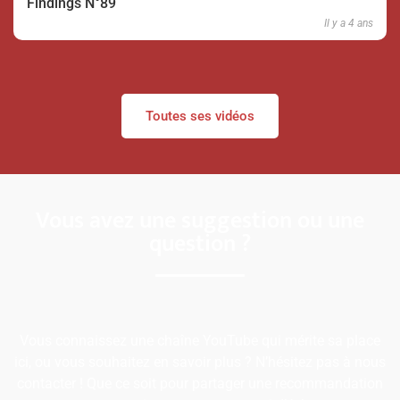
Findings N°89
Il y a 4 ans
Toutes ses vidéos
Vous avez une suggestion ou une
question ?
Vous connaissez une chaîne YouTube qui mérite sa place
ici, ou vous souhaitez en savoir plus ? N’hésitez pas à nous
contacter ! Que ce soit pour partager une recommandation