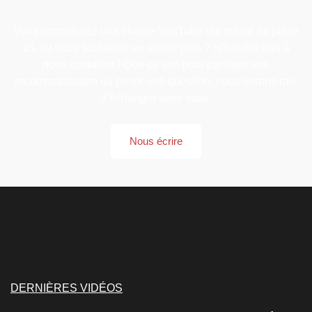
Vous connaissez une chaîne YouTube qui mérite sa place
ici, ou vous souhaitez en savoir plus ? N’hésitez pas à
nous contacter ! Que ce soit pour partager une
recommandation ou poser une question, nous serons ravi
d’échanger avec vous.
Nous écrire
DERNIÈRES VIDÉOS