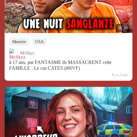
36:30
Meurtre
USA
McSkyz
à 17 ans, par FANTASME ils MASSACRENT cette
FAMILLE : Le cas CATES (#HVF)
Il y a 3 ans