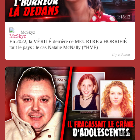
1:18:12
McSkyz
En 2022, la VÉRITÉ derrière ce MEURTRE a HORRIFIÉ
tout le pays : le cas Natalie McNally (#HVF)
Il y a 9 mois
42:44