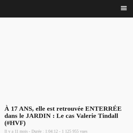
Nous 
À 17 ANS, elle est retrouvée ENTERRÉE
dans le JARDIN : Le cas Valerie Tindall
(#HVF)
Il y a 11 mois - Durée : 1:04:12 - 1 125 955 vues