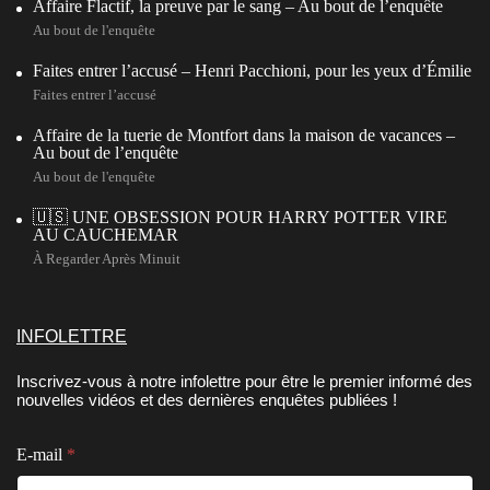
Affaire Flactif, la preuve par le sang – Au bout de l’enquête
Au bout de l'enquête
Faites entrer l’accusé – Henri Pacchioni, pour les yeux d’Émilie
Faites entrer l’accusé
Affaire de la tuerie de Montfort dans la maison de vacances –
Au bout de l’enquête
Au bout de l'enquête
🇺🇸 UNE OBSESSION POUR HARRY POTTER VIRE
AU CAUCHEMAR
À Regarder Après Minuit
INFOLETTRE
Inscrivez-vous à notre infolettre pour être le premier informé des
nouvelles vidéos et des dernières enquêtes publiées !
E
E-mail
*
-
m