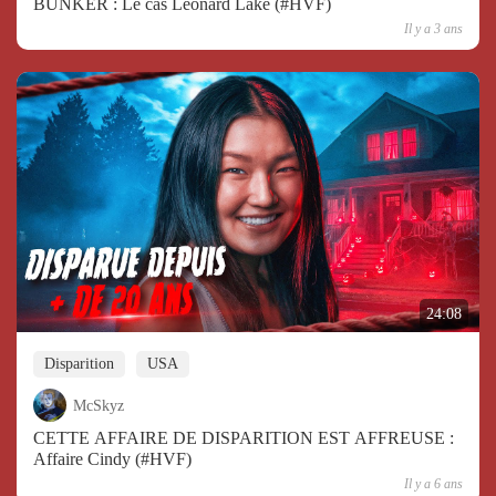
BUNKER : Le cas Leonard Lake (#HVF)
Il y a 3 ans
24:08
Disparition
USA
McSkyz
CETTE AFFAIRE DE DISPARITION EST AFFREUSE :
Affaire Cindy (#HVF)
Il y a 6 ans