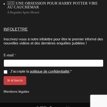
🇺🇸 UNE OBSESSION POUR HARRY POTTER VIRE
AU CAUCHEMAR
À Regarder Après Minuit
INFOLETTRE
Inscrivez-vous à notre infolettre pour être le premier informé des
nouvelles vidéos et des dernières enquêtes publiées !
E-mail
*
E
C
C
J'accepte la
politique de confidentialité
.*
-
o
o
m
n
n
Je m'inscris
a
s
s
i
e
e
l
n
Mentions légales
n
E
t
-
e
t
m
m
e
a
e