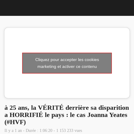
Nous 
Cliquez pour accepter les cookies
marketing et activer ce contenu
à 25 ans, la VÉRITÉ derrière sa disparition
a HORRIFIÉ le pays : le cas Joanna Yeates
(#HVF)
Il y a 1 an - Durée : 1:06:20 - 1 153 233 vues