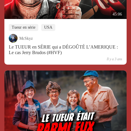
45:06
Tueur en série
USA
McSkyz
Le TUEUR en SÉRIE qui a DÉGOÛTÉ L’AMERIQUE :
Le cas Jerry Brudos (#HVF)
Il y a 3 ans