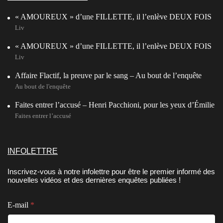
« AMOUREUX » d’une FILLETTE, il l’enlève DEUX FOIS
Liv
« AMOUREUX » d’une FILLETTE, il l’enlève DEUX FOIS
Liv
Affaire Flactif, la preuve par le sang – Au bout de l’enquête
Au bout de l'enquête
Faites entrer l’accusé – Henri Pacchioni, pour les yeux d’Émilie
Faites entrer l’accusé
INFOLETTRE
Inscrivez-vous à notre infolettre pour être le premier informé des
nouvelles vidéos et des dernières enquêtes publiées !
E
E-mail
*
-
m