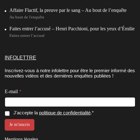
Affaire Flactif, la preuve par le sang – Au bout de l’enquête
Au bout de l'enquête
Faites entrer l’accusé – Henri Pacchioni, pour les yeux d’Émilie
Faites entrer l’accusé
INFOLETTRE
Inscrivez-vous à notre infolettre pour être le premier informé des
nouvelles vidéos et des dernières enquêtes publiées !
E
E-mail
*
-
m
a
i
C
J'accepte la
politique de confidentialité
.*
l
o
C
n
Je m'inscris
o
s
n
e
s
Mentions légales