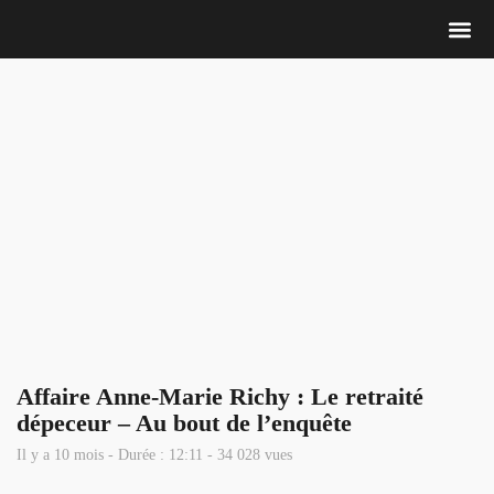
Nous 
Affaire Anne-Marie Richy : Le retraité
dépeceur – Au bout de l’enquête
Il y a 10 mois - Durée : 12:11 - 34 028 vues