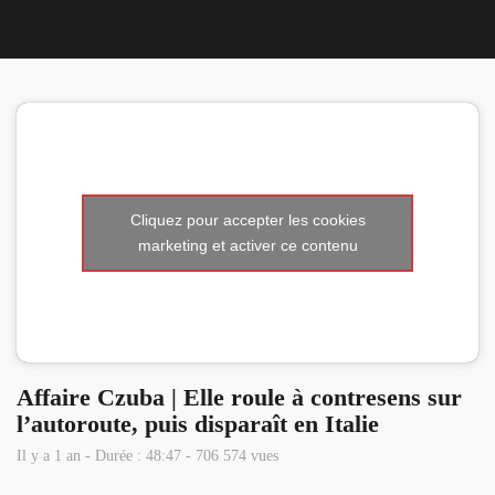
Nous 
Cliquez pour accepter les cookies
marketing et activer ce contenu
Affaire Czuba | Elle roule à contresens sur
l’autoroute, puis disparaît en Italie
Il y a 1 an - Durée : 48:47 - 706 574 vues