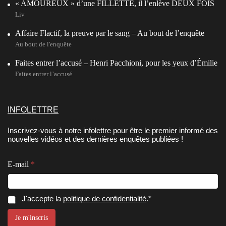
« AMOUREUX » d’une FILLETTE, il l’enlève DEUX FOIS
Liv
Affaire Flactif, la preuve par le sang – Au bout de l’enquête
Au bout de l'enquête
Faites entrer l’accusé – Henri Pacchioni, pour les yeux d’Émilie
Faites entrer l’accusé
INFOLETTRE
Inscrivez-vous à notre infolettre pour être le premier informé des
nouvelles vidéos et des dernières enquêtes publiées !
E-mail
*
E
*
C
J'accepte la
politique de confidentialité
.*
-
C
o
m
o
n
Je m'inscris
a
n