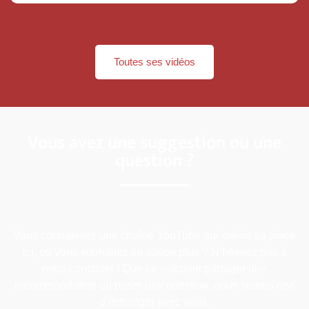
Toutes ses vidéos
Vous avez une suggestion ou une
question ?
Vous connaissez une chaîne YouTube qui mérite sa place
ici, ou vous souhaitez en savoir plus ? N’hésitez pas à
nous contacter ! Que ce soit pour partager une
recommandation ou poser une question, nous serons ravi
d’échanger avec vous.