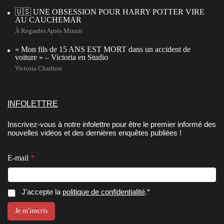
🇺🇸 UNE OBSESSION POUR HARRY POTTER VIRE
AU CAUCHEMAR
À Regarder Après Minuit
« Mon fils de 15 ANS EST MORT dans un accident de
voiture » – Victoria en Studio
Victoria Charlton
INFOLETTRE
Inscrivez-vous à notre infolettre pour être le premier informé des
nouvelles vidéos et des dernières enquêtes publiées !
C
E-mail
*
o
n
s
e
C
J'accepte la
politique de confidentialité
.*
n
o
t
n
Je m'inscris
e
s
m