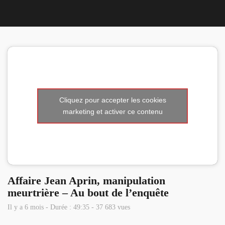
Nous 
Cliquez pour accepter les cookies
marketing et activer ce contenu
Affaire Jean Aprin, manipulation
meurtrière – Au bout de l’enquête
Il y a 6 mois - Durée : 49:35 - 37 683 vues