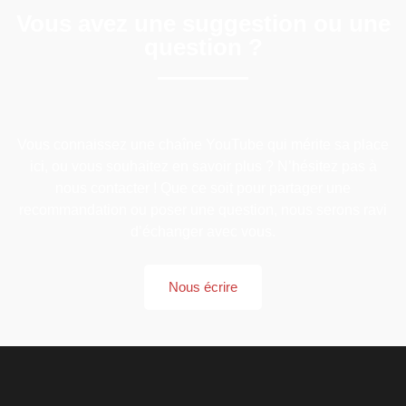
Vous avez une suggestion ou une
question ?
Vous connaissez une chaîne YouTube qui mérite sa place
ici, ou vous souhaitez en savoir plus ? N’hésitez pas à
nous contacter ! Que ce soit pour partager une
recommandation ou poser une question, nous serons ravi
d’échanger avec vous.
Nous écrire