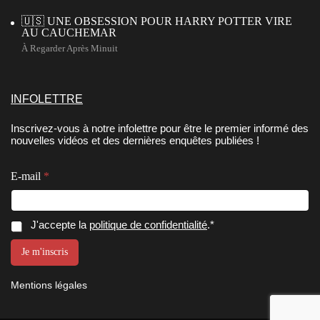
🇺🇸 UNE OBSESSION POUR HARRY POTTER VIRE
AU CAUCHEMAR
À Regarder Après Minuit
INFOLETTRE
Inscrivez-vous à notre infolettre pour être le premier informé des
nouvelles vidéos et des dernières enquêtes publiées !
E
C
E-mail
*
-
o
m
n
a
s
i
e
C
J'accepte la
politique de confidentialité
.*
l
n
o
C
t
n
Je m'inscris
o
e
s
n
m
e
s
e
Mentions légales
e
n
n
n
t
t
t
E
e