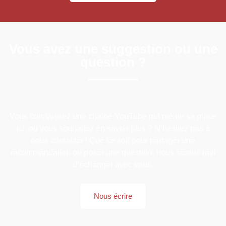
Vous avez une suggestion ou une
question ?
Vous connaissez une chaîne YouTube qui mérite sa place
ici, ou vous souhaitez en savoir plus ? N’hésitez pas à
nous contacter ! Que ce soit pour partager une
recommandation ou poser une question, nous serons ravi
d’échanger avec vous.
Nous écrire