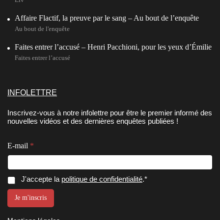
Affaire Flactif, la preuve par le sang – Au bout de l’enquête
Au bout de l'enquête
Faites entrer l’accusé – Henri Pacchioni, pour les yeux d’Émilie
Faites entrer l’accusé
INFOLETTRE
Inscrivez-vous à notre infolettre pour être le premier informé des
nouvelles vidéos et des dernières enquêtes publiées !
E-mail
*
C
C
C
J'accepte la
politique de confidentialité
.*
o
o
o
n
n
n
Je m'inscris
s
s
s
e
e
e
n
n