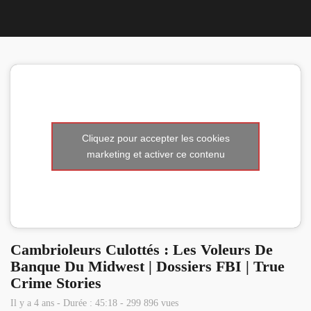
Nous 
Cliquez pour accepter les cookies
marketing et activer ce contenu
Cambrioleurs Culottés : Les Voleurs De
Banque Du Midwest | Dossiers FBI | True
Crime Stories
Il y a 4 ans - Durée : 45:18 - 299 896 vues