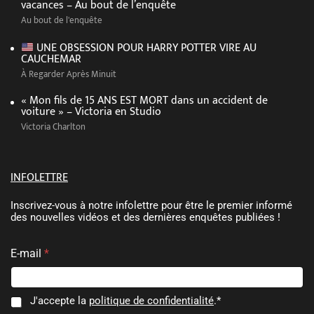
vacances – Au bout de l’enquête
Au bout de l'enquête
UNE OBSESSION POUR HARRY POTTER VIRE AU
CAUCHEMAR
À Regarder Après Minuit
« Mon fils de 15 ANS EST MORT dans un accident de
voiture » – Victoria en Studio
Victoria Charlton
INFOLETTRE
Inscrivez-vous à notre infolettre pour être le premier informé
des nouvelles vidéos et des dernières enquêtes publiées !
E
*
E-mail
*
-
E
m
-
a
m
i
a
C
J'accepte la
politique de confidentialité
.*
l
i