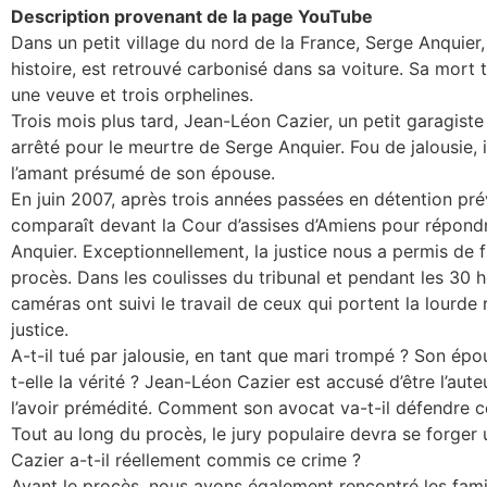
Description provenant de la page YouTube
Dans un petit village du nord de la France, Serge Anquier,
histoire, est retrouvé carbonisé dans sa voiture. Sa mort t
une veuve et trois orphelines.
Trois mois plus tard, Jean-Léon Cazier, un petit garagiste 
arrêté pour le meurtre de Serge Anquier. Fou de jalousie, i
l’amant présumé de son épouse.
En juin 2007, après trois années passées en détention pr
comparaît devant la Cour d’assises d’Amiens pour répond
Anquier. Exceptionnellement, la justice nous a permis de 
procès. Dans les coulisses du tribunal et pendant les 30 
caméras ont suivi le travail de ceux qui portent la lourde 
justice.
A-t-il tué par jalousie, en tant que mari trompé ? Son épou
t-elle la vérité ? Jean-Léon Cazier est accusé d’être l’aute
l’avoir prémédité. Comment son avocat va-t-il défendre 
Tout au long du procès, le jury populaire devra se forger
Cazier a-t-il réellement commis ce crime ?
Avant le procès, nous avons également rencontré les famil