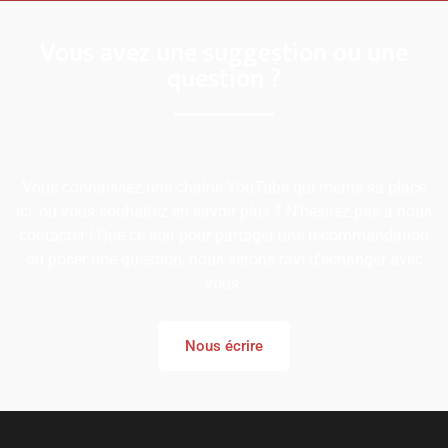
Vous avez une suggestion ou une
question ?
Vous connaissez une chaîne YouTube qui mérite sa place
ici, ou vous souhaitez en savoir plus ? N’hésitez pas à nous
contacter ! Que ce soit pour partager une recommandation
ou poser une question, nous serons ravi d’échanger avec
vous.
Nous écrire