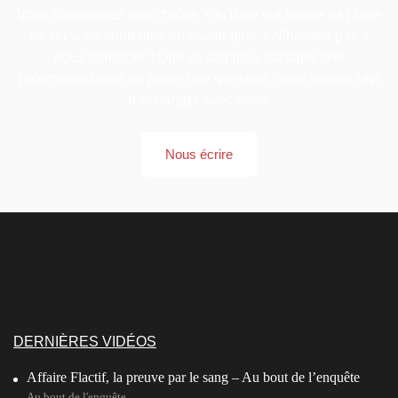
Vous connaissez une chaîne YouTube qui mérite sa place
ici, ou vous souhaitez en savoir plus ? N’hésitez pas à
nous contacter ! Que ce soit pour partager une
recommandation ou poser une question, nous serons ravi
d’échanger avec vous.
Nous écrire
DERNIÈRES VIDÉOS
Affaire Flactif, la preuve par le sang – Au bout de l’enquête
Au bout de l'enquête