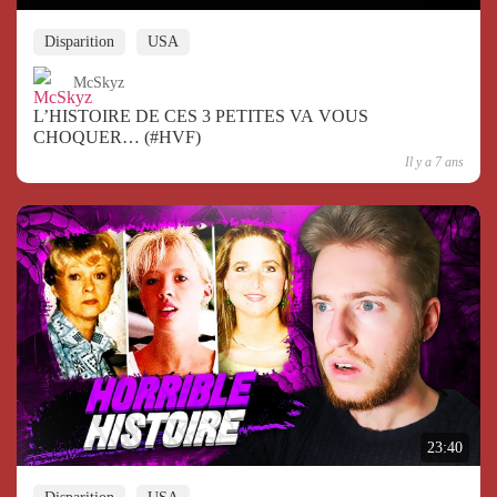
Disparition
USA
McSkyz
L’HISTOIRE DE CES 3 PETITES VA VOUS
CHOQUER… (#HVF)
Il y a 7 ans
23:40