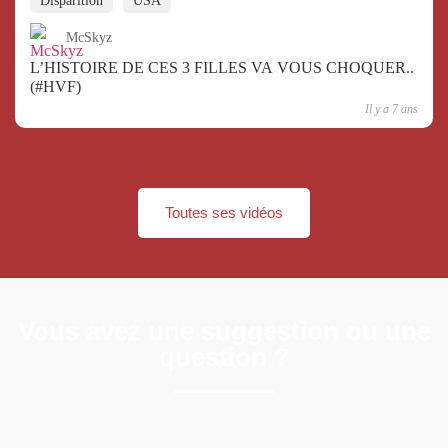
Disparition
USA
McSkyz
L’HISTOIRE DE CES 3 FILLES VA VOUS CHOQUER..
(#HVF)
Il y a 7 ans
Toutes ses vidéos
Vous avez une suggestion ou une
question ?