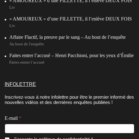
« AMOUREUX » d’une FILLETTE, il l’enlève DEUX FOIS
Liv
« AMOUREUX » d’une FILLETTE, il l’enlève DEUX FOIS
Liv
Affaire Flactif, la preuve par le sang – Au bout de l’enquête
Au bout de l'enquête
Faites entrer l’accusé – Henri Pacchioni, pour les yeux d’Émilie
Faites entrer l’accusé
INFOLETTRE
Inscrivez-vous à notre infolettre pour être le premier informé des
nouvelles vidéos et des dernières enquêtes publiées !
C
*
E-mail
*
o
C
n
o
s
n
e
s