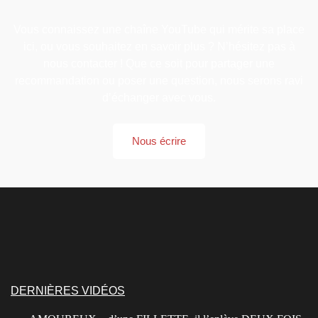
Vous connaissez une chaîne YouTube qui mérite sa place
ici, ou vous souhaitez en savoir plus ? N’hésitez pas à
nous contacter ! Que ce soit pour partager une
recommandation ou poser une question, nous serons ravi
d’échanger avec vous.
Nous écrire
DERNIÈRES VIDÉOS