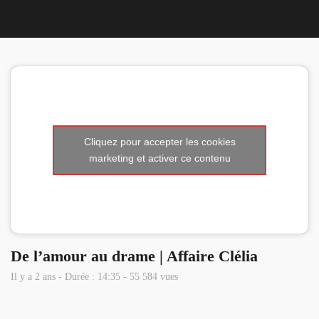
Nous 
Cliquez pour accepter les cookies
marketing et activer ce contenu
De l’amour au drame | Affaire Clélia
Il y a 2 ans - Durée : 14:35 - 55 584 vues