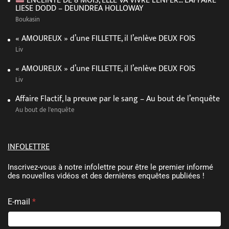
ENCEINTE DE 8 MOIS, ELLE VA VIVRE L’ENFER… L’AFFAIRE
LIESE DODD – DEUNDREA HOLLOWAY
Boukasin
« AMOUREUX » d’une FILLETTE, il l’enlève DEUX FOIS
Liv
« AMOUREUX » d’une FILLETTE, il l’enlève DEUX FOIS
Liv
Affaire Flactif, la preuve par le sang – Au bout de l’enquête
Au bout de l'enquête
INFOLETTRE
Inscrivez-vous à notre infolettre pour être le premier informé
des nouvelles vidéos et des dernières enquêtes publiées !
E
*
E-mail
*
-
E
m
-
a
m