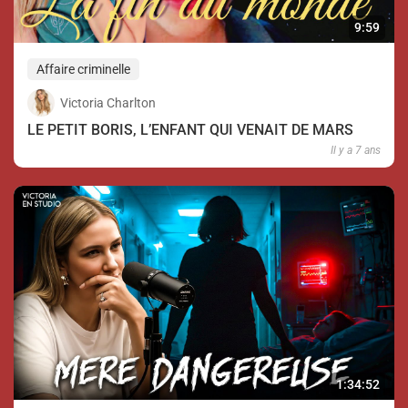
9:59
Affaire criminelle
Victoria Charlton
LE PETIT BORIS, L’ENFANT QUI VENAIT DE MARS
Il y a 7 ans
1:34:52