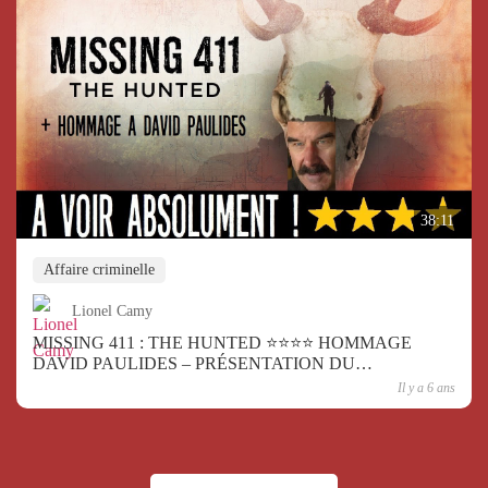
38:11
Affaire criminelle
Lionel Camy
MISSING 411 : THE HUNTED ⭐⭐⭐⭐ HOMMAGE
DAVID PAULIDES – PRÉSENTATION DU
PHÉNOMÈNE MISSING 411
Il y a 6 ans