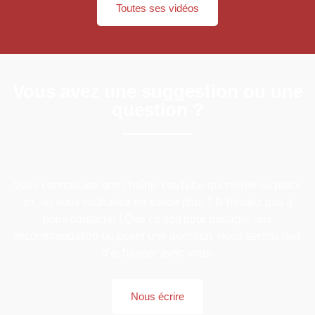
Toutes ses vidéos
Vous avez une suggestion ou une
question ?
Vous connaissez une chaîne YouTube qui mérite sa place
ici, ou vous souhaitez en savoir plus ? N’hésitez pas à
nous contacter ! Que ce soit pour partager une
recommandation ou poser une question, nous serons ravi
d’échanger avec vous.
Nous écrire