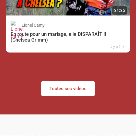
31:35
Lionel Camy
En route pour un mariage, elle DISPARAÎT !!
(Chelsea Grimm)
Il y a 1 an
Toutes ses vidéos