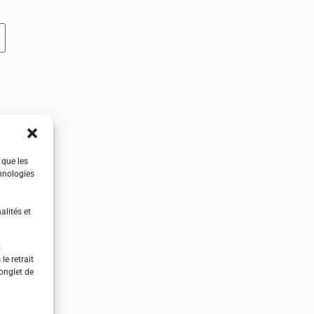
 que les
hnologies
alités et
t
e retrait
’onglet de