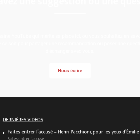
avez une suggestion ou une ques
îne YouTube qui mérite sa place ici, ou vous souhaitez en savoi
e ce soit pour partager une recommandation ou poser une questi
d’échanger avec vous.
Nous écrire
DERNIÈRES VIDÉOS
Faites entrer l’accusé – Henri Pacchioni, pour les yeux d’Émilie
Faites entrer l’accusé