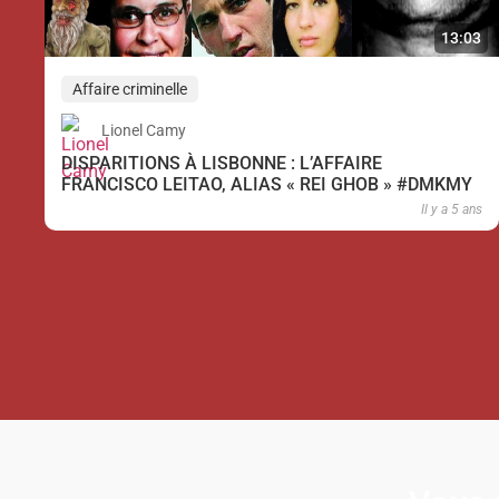
13:03
Affaire criminelle
Lionel Camy
DISPARITIONS À LISBONNE : L’AFFAIRE
FRANCISCO LEITAO, ALIAS « REI GHOB » #DMKMY
Il y a 5 ans