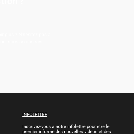
tion ?
r plus ? N’hésitez pas à
on, nous serons ravi
INFOLETTRE
Inscrivez-vous à notre infolettre pour être le
premier informé des nouvelles vidéos et des