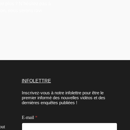
ir plus ? N’hésitez pas à
on, nous serons ravi
INFOLETTRE
Inscrivez-vous à notre infolettre pour être le
premier informé des nouvelles vidéos et des
dernières enquêtes publiées !
C
E-mail
*
o
n
out