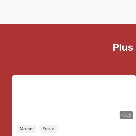
Plus
46:19
Meurtre
France