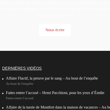
ne YouTube qui mérite sa place ici, ou vous souhaitez en savo
e ce soit pour partager une recommandation ou poser une questi
d’échanger avec vous.
Nous écrire
DERNIÈRES VIDÉOS
Affaire Flactif, la preuve par le sang – Au bout de l’enquête
Au bout de l'enquête
Faites entrer l’accusé – Henri Pacchioni, pour les yeux d’Émilie
Faites entrer l’accusé
Affaire de la tuerie de Montfort dans la maison de vacances – Au b