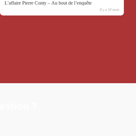
L’affaire Pierre Conty – Au bout de l’enquête
Il y a 10 mois
estion ?