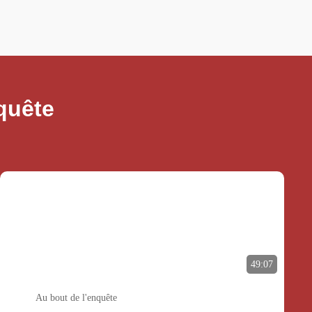
quête
49:07
Au bout de l'enquête