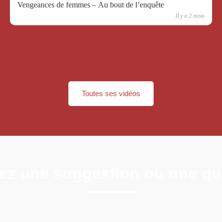
Vengeances de femmes – Au bout de l’enquête
Il y a 2 mois
Toutes ses vidéos
ez une suggestion ou une qu