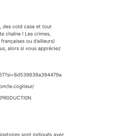
, des cold case et tout
te chaîne ! Les crimes,
 françaises ou d’ailleurs)
us, alors si vous appréciez
Y67?si=8d539839a394479a
om/le.cogiteur/
R0_PR0DUCTI0N
gatoires sont indiqués avec