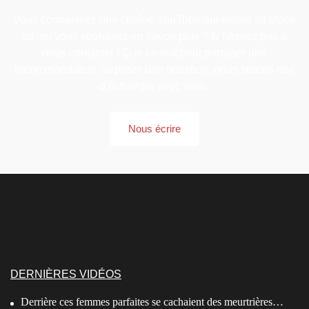
Vous connaissez une chaîne YouTube qui mérite sa place
ici, ou vous souhaitez en savoir plus ? N’hésitez pas à
nous contacter ! Que ce soit pour partager une
recommandation ou poser une question, nous serons ravi
d’échanger avec vous.
Nous écrire
DERNIÈRES VIDÉOS
Derrière ces femmes parfaites se cachaient des meurtrières…