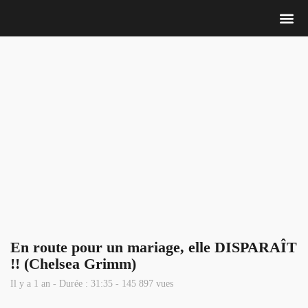
Nous 
En route pour un mariage, elle DISPARAÎT
!! (Chelsea Grimm)
Il y a 1 an - Durée : 31:35 - 145 897 vues