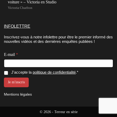
voiture » – Victoria en Studio
Victoria Charlton
INFOLETTRE
Inscrivez-vous à notre infolettre pour être le premier informé des
nouvelles vidéos et des dernières enquêtes publiées !
E-mail
*
E
C
C
J'accepte la
politique de confidentialité
.*
-
o
o
m
n
n
Je m'inscris
a
s
s
i
e
e
l
n
Mentions légales
n
C
t
o
e
t
n
m
e
s
e
m
© 2026 - Terreur en série
e
n
e