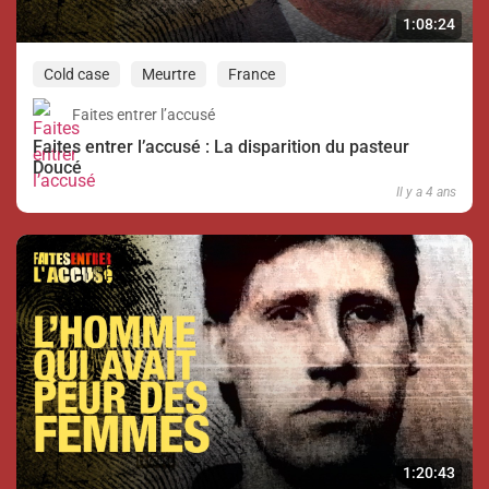
1:08:24
Cold case
Meurtre
France
Faites entrer l’accusé
Faites entrer l’accusé : La disparition du pasteur
Doucé
Il y a 4 ans
1:20:43