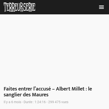
Nous 
Faites entrer l’accusé – Albert Millet : le
sanglier des Maures
Il y a 6 mois - Durée : 1:24:16 - 299 475 vues