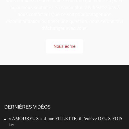
Vous connaissez une chaîne YouTube qui mérite sa place
ici, ou vous souhaitez en savoir plus ? N’hésitez pas à
nous contacter ! Que ce soit pour partager une
recommandation ou poser une question, nous serons ravi
d’échanger avec vous.
Nous écrire
DERNIÈRES VIDÉOS
« AMOUREUX » d’une FILLETTE, il l’enlève DEUX FOIS
Liv