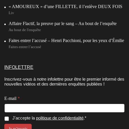
« AMOUREUX » d’une FILLETTE, il l’enlève DEUX FOIS
Liv
Affaire Flactif, la preuve par le sang – Au bout de l’enquête
Au bout de l'enquête
Faites entrer l’accusé – Henri Pacchioni, pour les yeux d’Émilie
Faites entrer l’accusé
INFOLETTRE
Inscrivez-vous à notre infolettre pour être le premier informé des
nouvelles vidéos et des dernières enquêtes publiées !
E
E-mail
*
-
m
a
i
C
J'accepte la
politique de confidentialité
.*
l
o
C
n
Je m'inscris