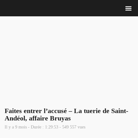
Nous 
Faites entrer l’accusé – La tuerie de Saint-
Andéol, affaire Bruyas
Il y a 9 mois - Durée : 1:29:53 - 549 557 vues