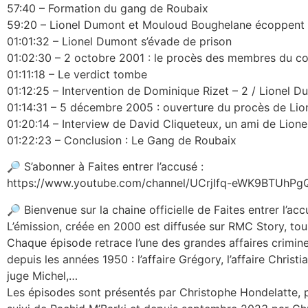
57:40 – Formation du gang de Roubaix
59:20 – Lionel Dumont et Mouloud Boughelane écoppent 
01:01:32 – Lionel Dumont s’évade de prison
01:02:30 – 2 octobre 2001 : le procès des membres du co
01:11:18 – Le verdict tombe
01:12:25 – Intervention de Dominique Rizet – 2 / Lionel D
01:14:31 – 5 décembre 2005 : ouverture du procès de Li
01:20:14 – Interview de David Cliqueteux, un ami de Lion
01:22:23 – Conclusion : Le Gang de Roubaix
🔎 S’abonner à Faites entrer l’accusé :
https://www.youtube.com/channel/UCrjIfq-eWK9BTUhPgQ
🔎 Bienvenue sur la chaine officielle de Faites entrer l’ac
L’émission, créée en 2000 est diffusée sur RMC Story, tou
Chaque épisode retrace l’une des grandes affaires crimine
depuis les années 1950 : l’affaire Grégory, l’affaire Christi
juge Michel,…
Les épisodes sont présentés par Christophe Hondelatte, pu