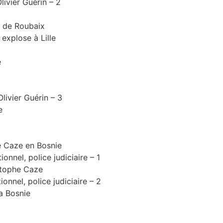
livier Guérin – 2
e de Roubaix
 explose à Lille
e
livier Guérin – 3
e
e Caze en Bosnie
nnel, police judiciaire – 1
stophe Caze
nnel, police judiciaire – 2
la Bosnie