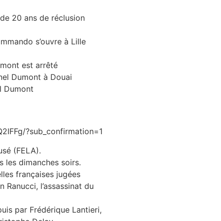
de 20 ans de réclusion
mmando s’ouvre à Lille
umont est arrêté
onel Dumont à Douai
el Dumont
2IFFg/?sub_confirmation=1
cusé (FELA).
s les dimanches soirs.
lles françaises jugées
an Ranucci, l’assassinat du
is par Frédérique Lantieri,