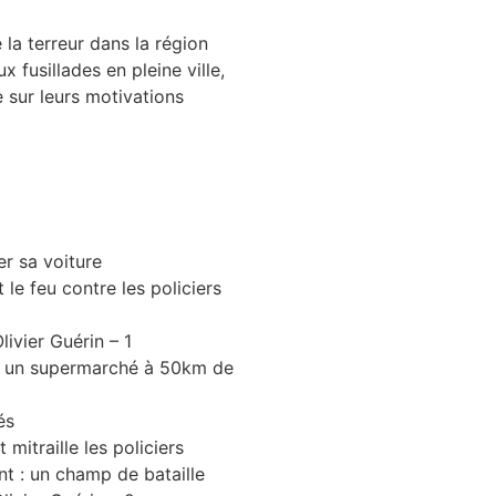
la terreur dans la région
 fusillades en pleine ville,
le sur leurs motivations
er sa voiture
 le feu contre les policiers
livier Guérin – 1
ns un supermarché à 50km de
és
itraille les policiers
ent : un champ de bataille