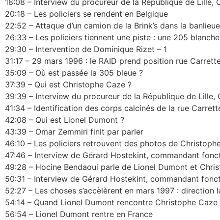
18:08 – Interview du procureur de la République de Lille, O
20:18 – Les policiers se rendent en Belgique
22:52 – Attaque d’un camion de la Brink’s dans la banlieu
26:33 – Les policiers tiennent une piste : une 205 blanche
29:30 – Intervention de Dominique Rizet – 1
31:17 – 29 mars 1996 : le RAID prend position rue Carrett
35:09 – Où est passée la 305 bleue ?
37:39 – Qui est Christophe Caze ?
39:39 – Interview du procureur de la République de Lille, O
41:34 – Identification des corps calcinés de la rue Carrett
42:08 – Qui est Lionel Dumont ?
43:39 – Omar Zemmiri finit par parler
46:10 – Les policiers retrouvent des photos de Christoph
47:46 – Interview de Gérard Hostekint, commandant fonctio
49:28 – Hocine Bendaoui parle de Lionel Dumont et Chri
50:31 – Interview de Gérard Hostekint, commandant fonctio
52:27 – Les choses s’accèlèrent en mars 1997 : direction 
54:14 – Quand Lionel Dumont rencontre Christophe Caze
56:54 – Lionel Dumont rentre en France