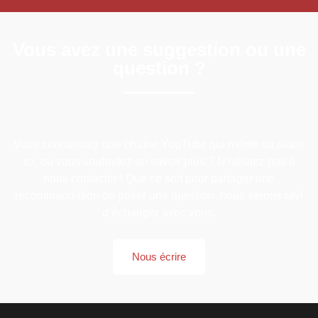
Vous avez une suggestion ou une
question ?
Vous connaissez une chaîne YouTube qui mérite sa place
ici, ou vous souhaitez en savoir plus ? N’hésitez pas à
nous contacter ! Que ce soit pour partager une
recommandation ou poser une question, nous serons ravi
d’échanger avec vous.
Nous écrire