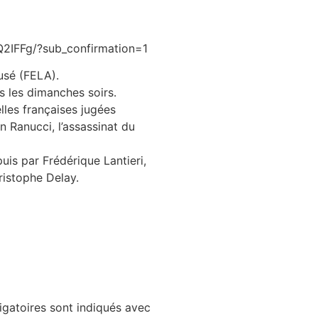
2IFFg/?sub_confirmation=1
cusé (FELA).
s les dimanches soirs.
lles françaises jugées
an Ranucci, l’assassinat du
is par Frédérique Lantieri,
ristophe Delay.
gatoires sont indiqués avec