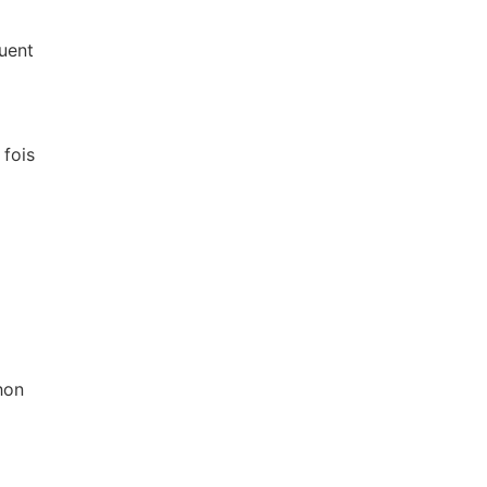
nuent
 fois
hon