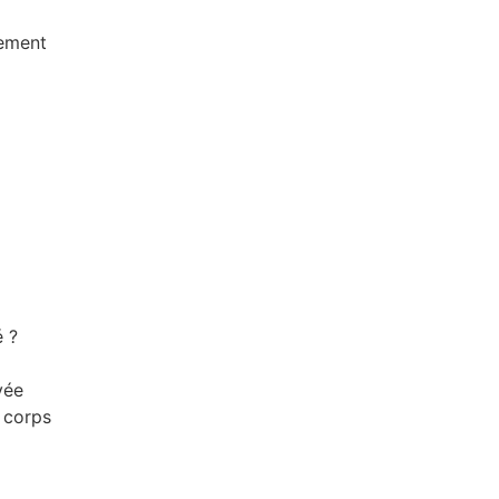
vement
é ?
vée
 corps