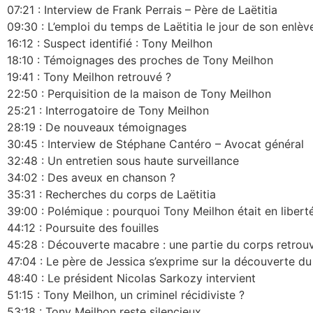
07:21 : Interview de Frank Perrais – Père de Laëtitia
09:30 : L’emploi du temps de Laëtitia le jour de son enlè
16:12 : Suspect identifié : Tony Meilhon
18:10 : Témoignages des proches de Tony Meilhon
19:41 : Tony Meilhon retrouvé ?
22:50 : Perquisition de la maison de Tony Meilhon
25:21 : Interrogatoire de Tony Meilhon
28:19 : De nouveaux témoignages
30:45 : Interview de Stéphane Cantéro – Avocat général
32:48 : Un entretien sous haute surveillance
34:02 : Des aveux en chanson ?
35:31 : Recherches du corps de Laëtitia
39:00 : Polémique : pourquoi Tony Meilhon était en libert
44:12 : Poursuite des fouilles
45:28 : Découverte macabre : une partie du corps retrou
47:04 : Le père de Jessica s’exprime sur la découverte du
48:40 : Le président Nicolas Sarkozy intervient
51:15 : Tony Meilhon, un criminel récidiviste ?
53:18 : Tony Meilhon reste silencieux