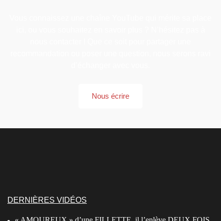
Vous connaissez une chaîne YouTube qui mérite sa place
ici, ou vous souhaitez en savoir plus ? N’hésitez pas à
nous contacter ! Que ce soit pour partager une
recommandation ou poser une question, nous serons ravi
d’échanger avec vous.
Nous écrire
DERNIÈRES VIDÉOS
« AMOUREUX » d’une FILLETTE, il l’enlève DEUX FOIS