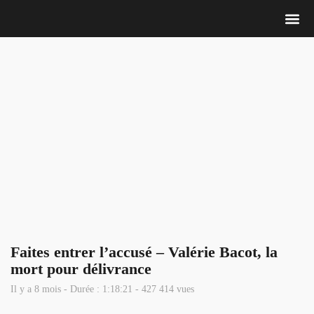
Nous 
Faites entrer l’accusé – Valérie Bacot, la
mort pour délivrance
Il y a 8 mois - Durée : 1:18:21 - 427 414 vues