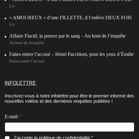
Liv
« AMOUREUX » d’une FILLETTE, il l’enlève DEUX FOIS
Liv
Affaire Flactif, la preuve par le sang – Au bout de l’enquête
Au bout de l'enquête
Faites entrer l’accusé – Henri Pacchioni, pour les yeux d’Émilie
Faites entrer l’accusé
INFOLETTRE
Inscrivez-vous à notre infolettre pour être le premier informé des
nouvelles vidéos et des dernières enquêtes publiées !
E-mail
*
C
C
J'accepte la
politique de confidentialité
.*