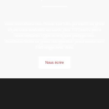
Vous connaissez une chaîne YouTube qui mérite sa place
ici, ou vous souhaitez en savoir plus ? N’hésitez pas à
nous contacter ! Que ce soit pour partager une
recommandation ou poser une question, nous serons ravi
d’échanger avec vous.
Nous écrire