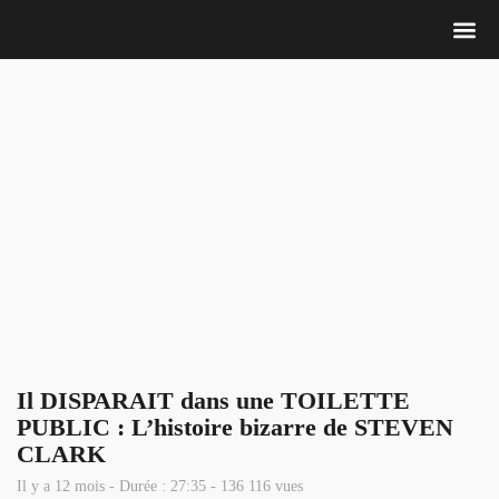
Nous 
Il DISPARAIT dans une TOILETTE
PUBLIC : L’histoire bizarre de STEVEN
CLARK
Il y a 12 mois - Durée : 27:35 - 136 116 vues