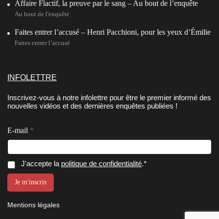
Affaire Flactif, la preuve par le sang – Au bout de l’enquête
Au bout de l'enquête
Faites entrer l’accusé – Henri Pacchioni, pour les yeux d’Émilie
Faites entrer l’accusé
INFOLETTRE
Inscrivez-vous à notre infolettre pour être le premier informé des
nouvelles vidéos et des dernières enquêtes publiées !
E-mail
*
E
E
C
J'accepte la
politique de confidentialité
.*
-
-
o
m
m
n
Je m'inscris
a
a
s
i
i
e
l
l
Mentions légales
n
*
C
C
o