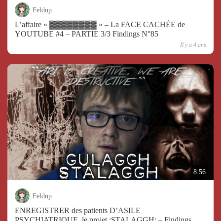
Feldup
L’affaire « ▓▓▓▓▓▓▓▓ » – La FACE CACHÉE de
YOUTUBE #4 – PARTIE 3/3 Findings N°85
Il y a 4 ans
8:56
Feldup
ENREGISTRER des patients D’ASILE
PSYCHIATRIQUE, le projet :STALAGGH: – Findings