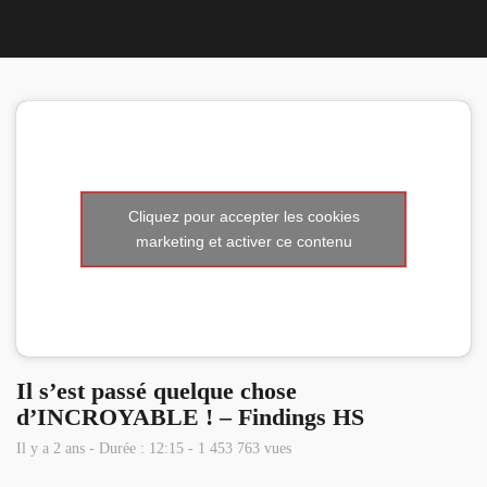
Nous 
Cliquez pour accepter les cookies
marketing et activer ce contenu
Il s’est passé quelque chose
d’INCROYABLE ! – Findings HS
Il y a 2 ans - Durée : 12:15 - 1 453 763 vues