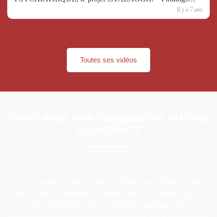
N°23
Il y a 7 ans
Toutes ses vidéos
Vous avez une suggestion ou une
question ?
Vous connaissez une chaîne YouTube qui mérite sa place
ici, ou vous souhaitez en savoir plus ? N’hésitez pas à
nous contacter ! Que ce soit pour partager une
recommandation ou poser une question, nous serons ravi