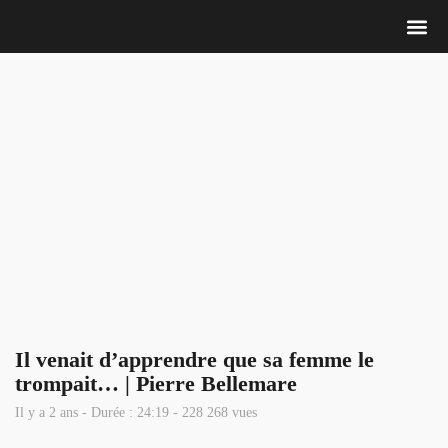
Nous 
Il venait d’apprendre que sa femme le
trompait… | Pierre Bellemare
Il y a 2 ans - Durée : 24:19 - 228 268 vues