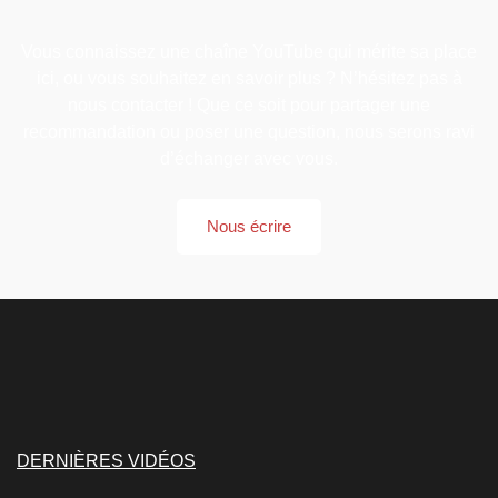
Vous connaissez une chaîne YouTube qui mérite sa place
ici, ou vous souhaitez en savoir plus ? N’hésitez pas à
nous contacter ! Que ce soit pour partager une
recommandation ou poser une question, nous serons ravi
d’échanger avec vous.
Nous écrire
DERNIÈRES VIDÉOS