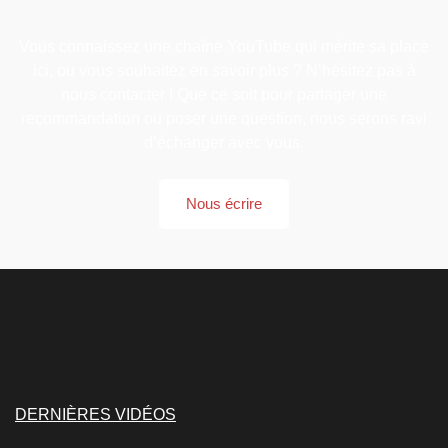
Vous connaissez une chaîne YouTube qui mérite sa place
ici, ou vous souhaitez en savoir plus ? N’hésitez pas à
nous contacter ! Que ce soit pour partager une
recommandation ou poser une question, nous serons ravi
d’échanger avec vous.
Nous écrire
DERNIÈRES VIDÉOS