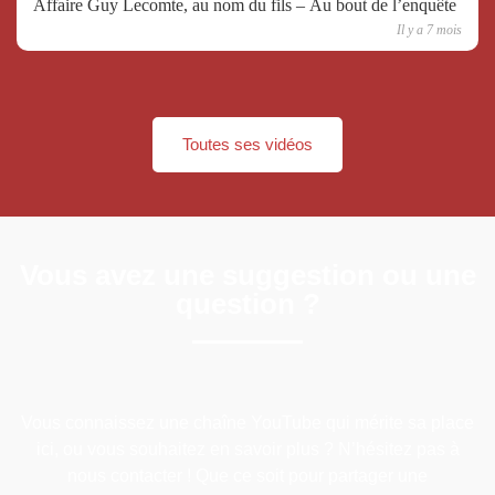
Affaire Guy Lecomte, au nom du fils – Au bout de l’enquête
Il y a 7 mois
Toutes ses vidéos
Vous avez une suggestion ou une
question ?
Vous connaissez une chaîne YouTube qui mérite sa place
ici, ou vous souhaitez en savoir plus ? N’hésitez pas à
nous contacter ! Que ce soit pour partager une