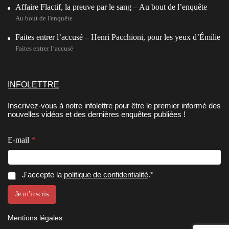
Affaire Flactif, la preuve par le sang – Au bout de l’enquête
Au bout de l'enquête
Faites entrer l’accusé – Henri Pacchioni, pour les yeux d’Émilie
Faites entrer l’accusé
INFOLETTRE
Inscrivez-vous à notre infolettre pour être le premier informé des
nouvelles vidéos et des dernières enquêtes publiées !
E-mail
*
E
C
J'accepte la
politique de confidentialité
.*
-
o
m
n
Je m'inscris
a
s
i
e
l
Mentions légales
n
C