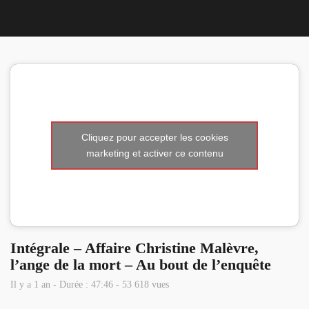
Nous 
Cliquez pour accepter les cookies
marketing et activer ce contenu
Intégrale – Affaire Christine Malèvre,
l’ange de la mort – Au bout de l’enquête
Il y a 1 an - Durée : 47:46 - 53 618 vues