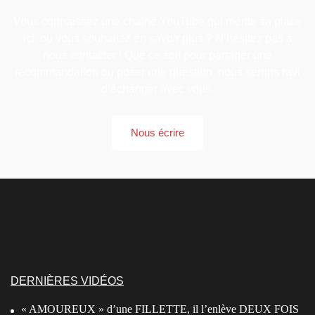
Vous connaissez une chaîne YouTube qui mérite sa place
ici, ou vous souhaitez en savoir plus ? N’hésitez pas à
nous contacter ! Que ce soit pour partager une
recommandation ou poser une question, nous serons ravi
d’échanger avec vous.
Nous écrire
DERNIÈRES VIDÉOS
« AMOUREUX » d’une FILLETTE, il l’enlève DEUX FOIS