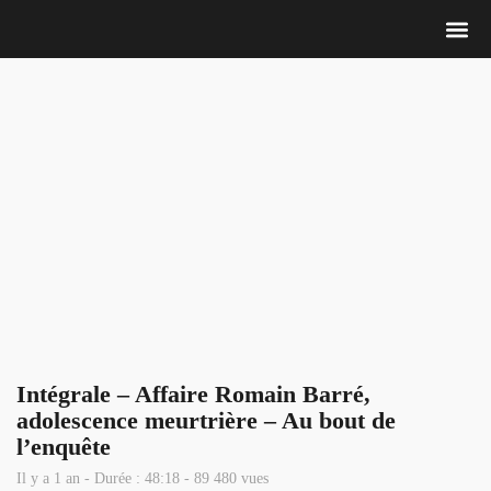
Nous 
Intégrale – Affaire Romain Barré,
adolescence meurtrière – Au bout de
l’enquête
Il y a 1 an - Durée : 48:18 - 89 480 vues