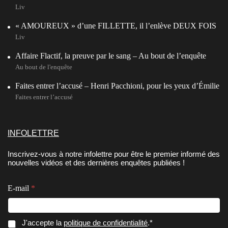
Liv
« AMOUREUX » d’une FILLETTE, il l’enlève DEUX FOIS
Liv
Affaire Flactif, la preuve par le sang – Au bout de l’enquête
Au bout de l'enquête
Faites entrer l’accusé – Henri Pacchioni, pour les yeux d’Émilie
Faites entrer l’accusé
INFOLETTRE
Inscrivez-vous à notre infolettre pour être le premier informé des
nouvelles vidéos et des dernières enquêtes publiées !
*
E-mail
*
E
-
m
a
E
C
J'accepte la
politique de confidentialité
.*