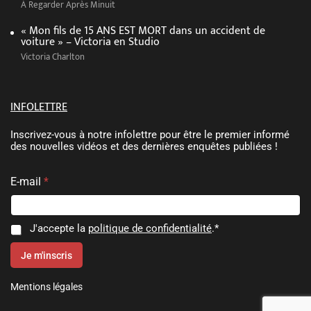
À Regarder Après Minuit
« Mon fils de 15 ANS EST MORT dans un accident de
voiture » – Victoria en Studio
Victoria Charlton
INFOLETTRE
Inscrivez-vous à notre infolettre pour être le premier informé
des nouvelles vidéos et des dernières enquêtes publiées !
C
E-mail
*
o
n
s
e
C
J'accepte la
politique de confidentialité
.*
n
o
t
n
Je m'inscris
e
s
m
e
e
Mentions légales
n
n
t
t