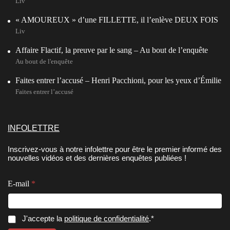
Liv
« AMOUREUX » d’une FILLETTE, il l’enlève DEUX FOIS
Liv
Affaire Flactif, la preuve par le sang – Au bout de l’enquête
Au bout de l'enquête
Faites entrer l’accusé – Henri Pacchioni, pour les yeux d’Émilie
Faites entrer l’accusé
INFOLETTRE
Inscrivez-vous à notre infolettre pour être le premier informé des
nouvelles vidéos et des dernières enquêtes publiées !
*
E-mail
*
*
C
o
n
E
C
J'accepte la
politique de confidentialité
.*
s
-
o