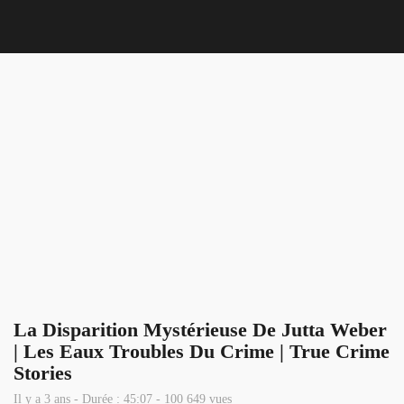
Nous 
La Disparition Mystérieuse De Jutta Weber
| Les Eaux Troubles Du Crime | True Crime
Stories
Il y a 3 ans - Durée : 45:07 - 100 649 vues