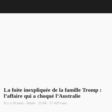
Nous 
La fuite inexpliquée de la famille Tromp :
l’affaire qui a choqué l’Australie
Il y a 10 mois - Durée : 21:04 - 17 419 vues