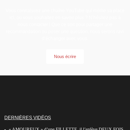
Vous connaissez une chaîne YouTube qui mérite sa place
ici, ou vous souhaitez en savoir plus ? N’hésitez pas à
nous contacter ! Que ce soit pour partager une
recommandation ou poser une question, nous serons ravi
d’échanger avec vous.
Nous écrire
DERNIÈRES VIDÉOS
« AMOUREUX » d’une FILLETTE, il l’enlève DEUX FOIS