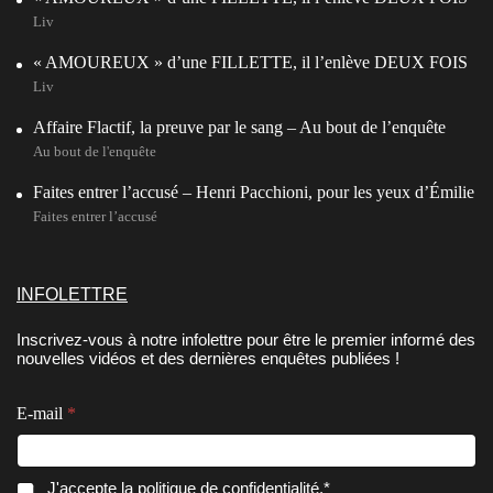
Liv
« AMOUREUX » d’une FILLETTE, il l’enlève DEUX FOIS
Liv
Affaire Flactif, la preuve par le sang – Au bout de l’enquête
Au bout de l'enquête
Faites entrer l’accusé – Henri Pacchioni, pour les yeux d’Émilie
Faites entrer l’accusé
INFOLETTRE
Inscrivez-vous à notre infolettre pour être le premier informé des
nouvelles vidéos et des dernières enquêtes publiées !
E-mail
*
*
E
C
J'accepte la
politique de confidentialité
.*