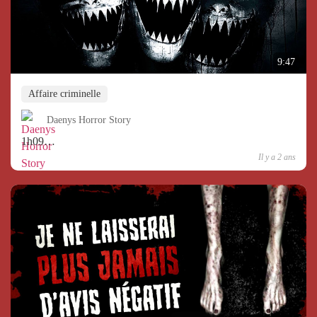
9:47
Affaire criminelle
Daenys Horror Story
1h09…
Il y a 2 ans