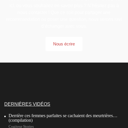
ici, ou vous souhaitez en savoir plus ? N’hésitez pas à
nous contacter ! Que ce soit pour partager une
recommandation ou poser une question, nous serons ravi
d’échanger avec vous.
Nous écrire
DERNIÈRES VIDÉOS
Derrière ces femmes parfaites se cachaient des meurtrières…
(compilation)
Cogiteur Stories