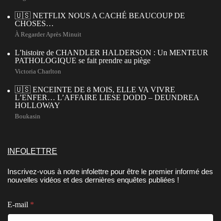
🇺🇸 NETFLIX NOUS A CACHÉ BEAUCOUP DE
CHOSES…
À Regarder Après Minuit
L’histoire de CHANDLER HALDERSON : Un MENTEUR
PATHOLOGIQUE se fait prendre au piège
Victoria Charlton
🇺🇸 ENCEINTE DE 8 MOIS, ELLE VA VIVRE
L’ENFER… L’AFFAIRE LIESE DODD – DEUNDREA
HOLLOWAY
Boukasin
INFOLETTRE
Inscrivez-vous à notre infolettre pour être le premier informé des
nouvelles vidéos et des dernières enquêtes publiées !
C
E-mail
*
o
n