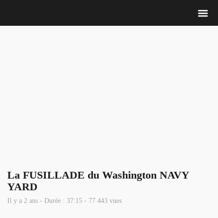
Nous 
La FUSILLADE du Washington NAVY
YARD
Il y a 2 ans - Durée : 37:15 - 77 443 vues