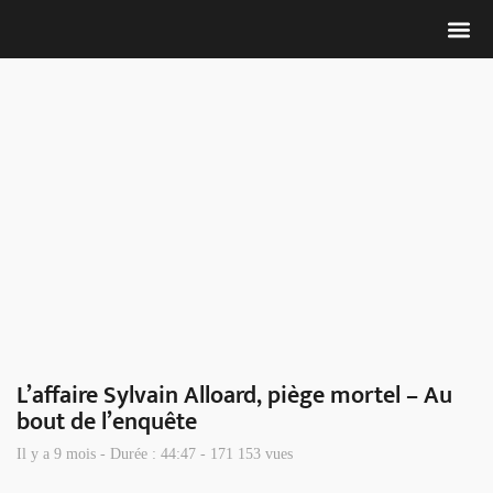
Nous 
L’affaire Sylvain Alloard, piège mortel – Au
bout de l’enquête
Il y a 9 mois - Durée : 44:47 - 171 153 vues