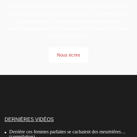
Vous connaissez une chaîne YouTube qui mérite sa place
ici, ou vous souhaitez en savoir plus ? N’hésitez pas à
nous contacter ! Que ce soit pour partager une
recommandation ou poser une question, nous serons ravi
d’échanger avec vous.
Nous écrire
DERNIÈRES VIDÉOS
Derrière ces femmes parfaites se cachaient des meurtrières…
(compilation)