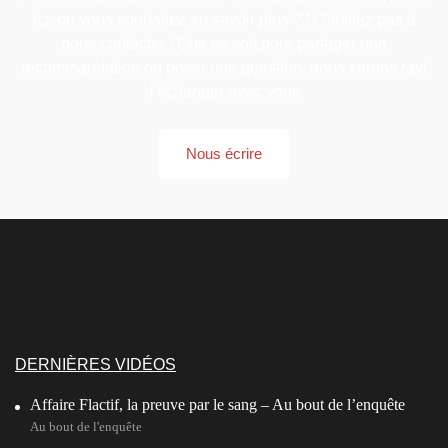
ici, ou vous souhaitez en savoir plus ? N’hésitez pas à
nous contacter ! Que ce soit pour partager une
recommandation ou poser une question, nous serons ravi
d’échanger avec vous.
Nous écrire
DERNIÈRES VIDÉOS
Affaire Flactif, la preuve par le sang – Au bout de l’enquête
Au bout de l'enquête