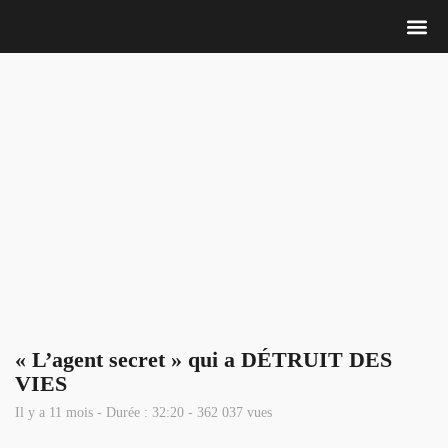
Nous 
« L’agent secret » qui a DÉTRUIT DES
VIES
Il y a 11 mois - Durée : 32:20 - 362 037 vues