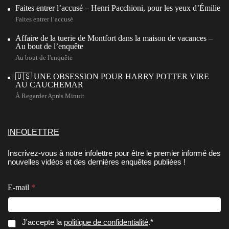
Faites entrer l’accusé – Henri Pacchioni, pour les yeux d’Émilie
Faites entrer l’accusé
Affaire de la tuerie de Montfort dans la maison de vacances –
Au bout de l’enquête
Au bout de l'enquête
🇺🇸 UNE OBSESSION POUR HARRY POTTER VIRE
AU CAUCHEMAR
À Regarder Après Minuit
INFOLETTRE
Inscrivez-vous à notre infolettre pour être le premier informé des
nouvelles vidéos et des dernières enquêtes publiées !
C
E-mail
*
o
n
s
e
*
C
J'accepte la
politique de confidentialité
.*
n