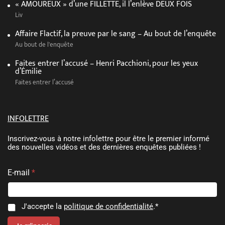
« AMOUREUX » d’une FILLETTE, il l’enlève DEUX FOIS
Liv
Affaire Flactif, la preuve par le sang – Au bout de l’enquête
Au bout de l'enquête
Faites entrer l’accusé – Henri Pacchioni, pour les yeux
d’Émilie
Faites entrer l’accusé
INFOLETTRE
Inscrivez-vous à notre infolettre pour être le premier informé
des nouvelles vidéos et des dernières enquêtes publiées !
E-mail
*
C
C
J'accepte la
politique de confidentialité
.*
o
o
n