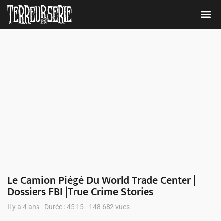
Nous 
Le Camion Piégé Du World Trade Center |
Dossiers FBI |True Crime Stories
Il y a 4 ans - Durée : 45:15 - 148 682 vues